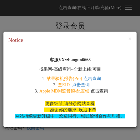
点击查询/在线下订单/充值(More)
登录会员
Cl
×
邮箱:
Notice
客服VX:zhaoguo6668
密码:
找果网-高级查询~全新上线:项目
1.
苹果验机报告(Pro)
点击查询
2.
查EID
点击查询
登录
3.
Apple MDM监管锁/配置锁
点击查询
更多细节,请登录网站查看
无账号?
点击注册
感谢你的选择. 欢迎下单
网站持续更新升级中，欢迎同行、锁匠洽谈合作与对接、
忘记密码?
找回密码