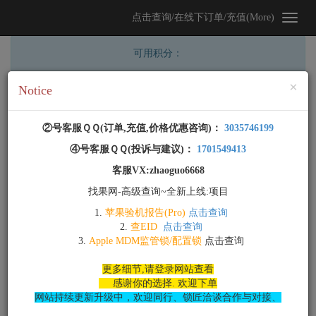
点击查询/在线下订单/充值(More)
可用积分：
Cl
×
Notice
②号客服ＱＱ(
订单,充值,价格优惠咨询
)：
3035746199
④号客服ＱＱ(
投诉与建议
)：
1701549413
客服VX:zhaoguo6668
找果网-高级查询~全新上线:项目
1.
苹果验机报告(Pro)
点击查询
2.
查EID
点击查询
3.
Apple MDM监管锁/配置锁
点击查询
您尚未登录，点击注册/登录..
更多细节,请登录网站查看
感谢你的选择. 欢迎下单
网站持续更新升级中，欢迎同行、锁匠洽谈合作与对接、